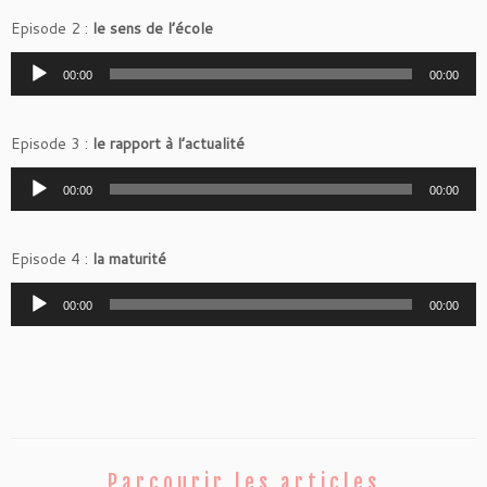
Episode 2 :
le sens de l’école
Lecteur
00:00
00:00
audio
Episode 3 :
le rapport à l’actualité
Lecteur
00:00
00:00
audio
Episode 4 :
la maturité
Lecteur
00:00
00:00
audio
Parcourir les articles