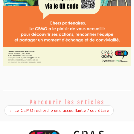
Parcourir les articles
←
Le CEMO recherche un.e accueillant.e / secrétaire